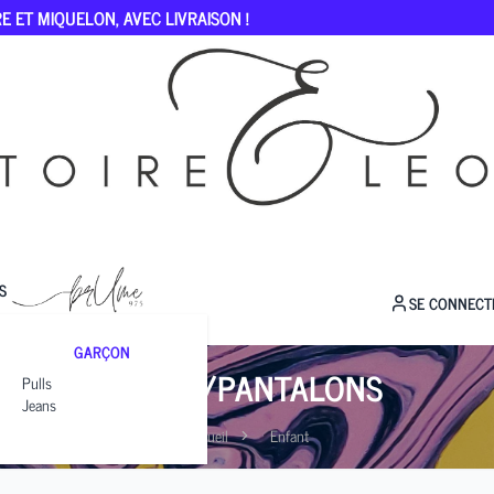
E ET MIQUELON, AVEC LIVRAISON !
S
SE CONNECT
GARÇON
JEANS/PANTALONS
Pulls
Jeans
Accueil
Enfant