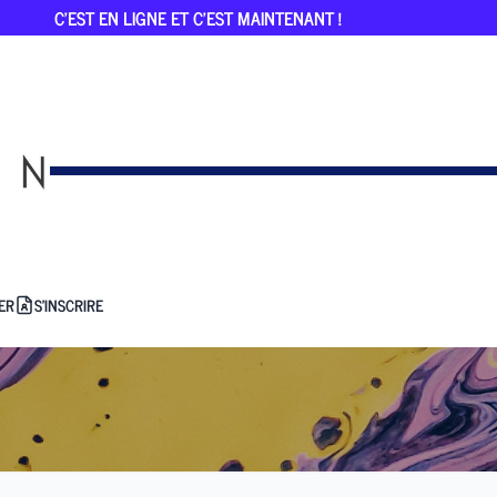
C'EST EN LIGNE ET C'EST MAINTENANT !
ER
S'INSCRIRE