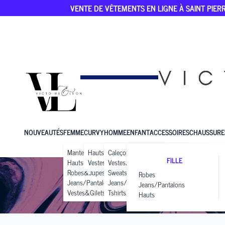
VENTE DE VÊTEMENTS EN LIGNE À SAINT PIERR
NOUVEAUTÉS
FEMME
CURVY
HOMME
ENFANT
ACCESSOIRES
CHAUSSURE
Manteaux
Hauts
Caleçons
FILLE
Hauts
Vestes&Gilets
Vestes/manteaux
Robes&Jupes
Sweats
Robes
Jeans/Pantalons
Jeans/Pantalons
Jeans/Pantalons
Vestes&Gilets
Tshirts/Polos
Hauts