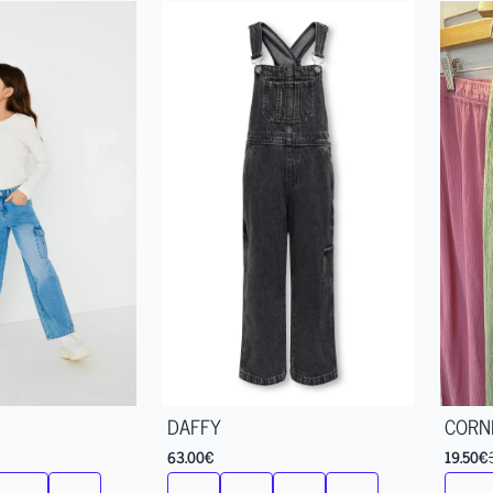
DAFFY
CORN
63.00
€
19.50
€