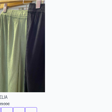
ELIA
39.00
€