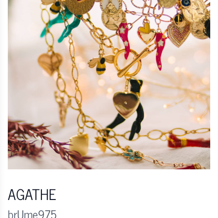
AGATHE
brUme975