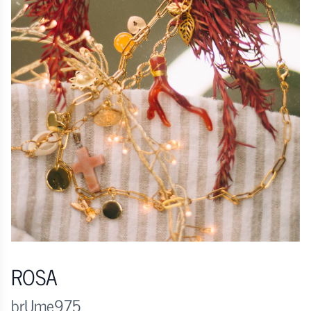
ROSA
brUme975