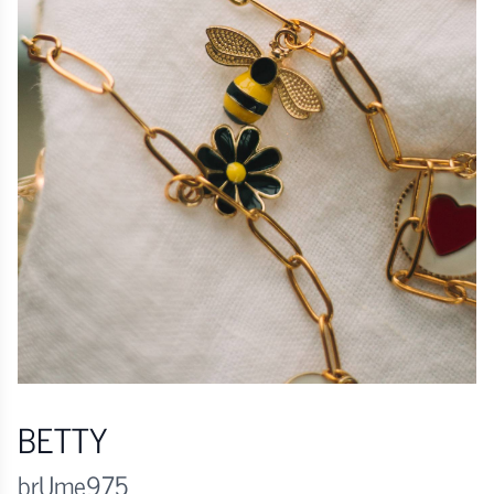
BETTY
brUme975