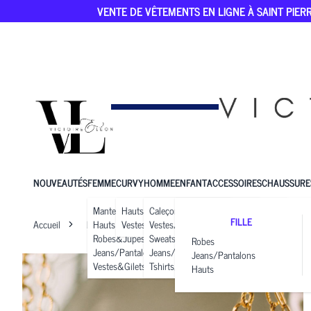
VENTE DE VÊTEMENTS EN LIGNE À SAINT PIERR
NOUVEAUTÉS
FEMME
CURVY
HOMME
ENFANT
ACCESSOIRES
CHAUSSURE
Manteaux
Hauts
Caleçons
FILLE
Accueil
brUme975
Hauts
Vestes&Gilets
Vestes/manteaux
ZOE
Robes&Jupes
Sweats
Robes
Jeans/Pantalons
Jeans/Pantalons
Jeans/Pantalons
Vestes&Gilets
Tshirts/Polos
Hauts