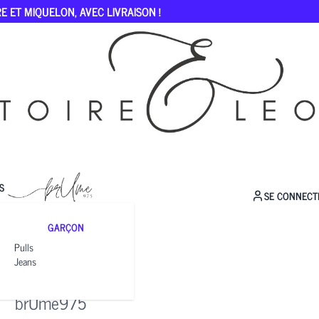
E ET MIQUELON, AVEC LIVRAISON !
S
SE CONNECT
GARÇON
Pulls
Jeans
ZOE
brUme975