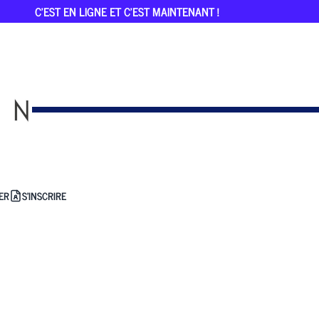
C'EST EN LIGNE ET C'EST MAINTENANT !
ER
S'INSCRIRE