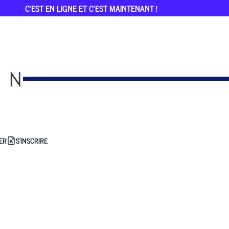
C'EST EN LIGNE ET C'EST MAINTENANT !
ER
S'INSCRIRE