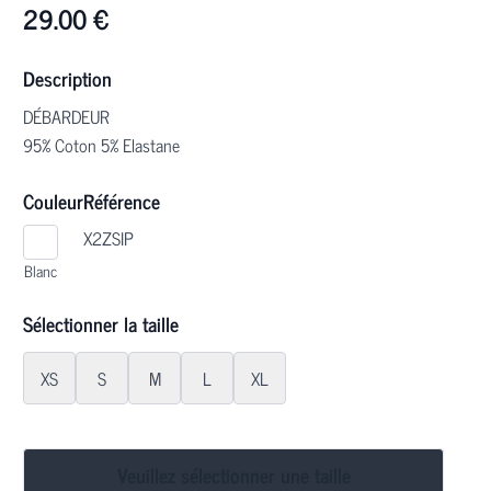
29.00
€
Description
DÉBARDEUR
95% Coton 5% Elastane
Couleur
Référence
X2ZSIP
Blanc
Sélectionner la taille
XS
S
M
L
XL
Veuillez sélectionner une taille