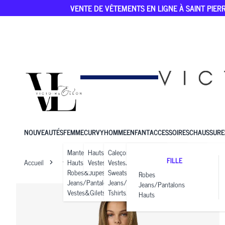
VENTE DE VÊTEMENTS EN LIGNE À SAINT PIERR
NOUVEAUTÉS
FEMME
CURVY
HOMME
ENFANT
ACCESSOIRES
CHAUSSURE
Manteaux
Hauts
Caleçons
FILLE
Accueil
femme
Hauts
Vestes&Gilets
MAYA
Vestes/manteaux
Robes&Jupes
Sweats
Robes
Jeans/Pantalons
Jeans/Pantalons
Jeans/Pantalons
Vestes&Gilets
Tshirts/Polos
Hauts