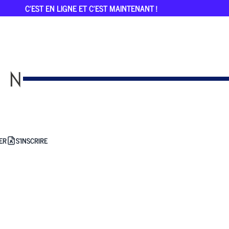
C'EST EN LIGNE ET C'EST MAINTENANT !
ER
S'INSCRIRE