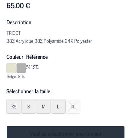
65.00
€
Description
TRICOT
38% Acrylique 38% Polyamide 24% Polyester
Couleur
Référence
511STJ
Beige
Gris
Sélectionner la taille
XS
S
M
L
XL
Veuillez sélectionner une couleur