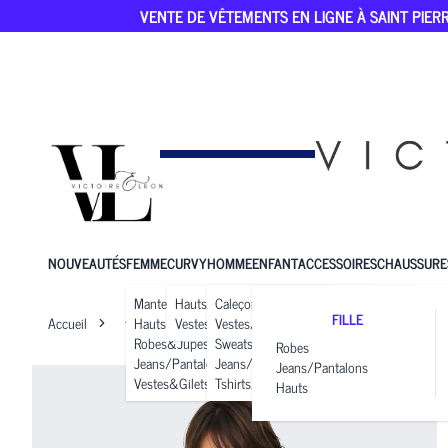
VENTE DE VÊTEMENTS EN LIGNE À SAINT PIERR
NOUVEAUTÉS
FEMME
CURVY
HOMME
ENFANT
ACCESSOIRES
CHAUSSURE
Manteaux
Hauts
Caleçons
FILLE
Accueil
femme
Hauts
Vestes&Gilets
MARIE
Vestes/manteaux
Robes&Jupes
Sweats
Robes
Jeans/Pantalons
Jeans/Pantalons
Jeans/Pantalons
Vestes&Gilets
Tshirts/Polos
Hauts