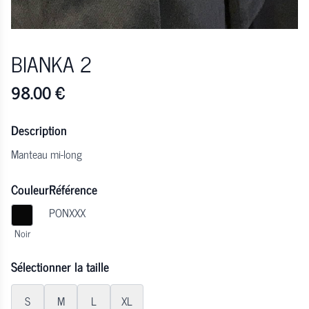
BIANKA 2
98.00
€
Description
Manteau mi-long
Couleur
Référence
PONXXX
Noir
Sélectionner la taille
S
M
L
XL