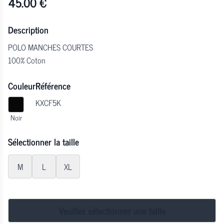
45.00
€
Description
POLO MANCHES COURTES
100% Coton
Couleur
Référence
KXCF5K
Noir
Sélectionner la taille
M
L
XL
Veuillez sélectionner une taille